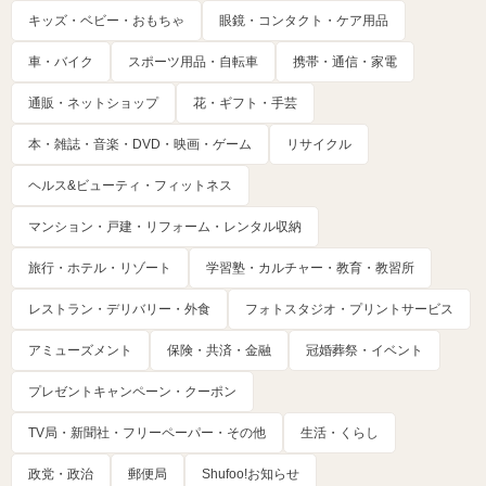
キッズ・ベビー・おもちゃ
眼鏡・コンタクト・ケア用品
車・バイク
スポーツ用品・自転車
携帯・通信・家電
通販・ネットショップ
花・ギフト・手芸
本・雑誌・音楽・DVD・映画・ゲーム
リサイクル
ヘルス&ビューティ・フィットネス
マンション・戸建・リフォーム・レンタル収納
旅行・ホテル・リゾート
学習塾・カルチャー・教育・教習所
レストラン・デリバリー・外食
フォトスタジオ・プリントサービス
アミューズメント
保険・共済・金融
冠婚葬祭・イベント
プレゼントキャンペーン・クーポン
TV局・新聞社・フリーペーパー・その他
生活・くらし
政党・政治
郵便局
Shufoo!お知らせ