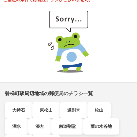
磐梯町駅周辺地域の郵便局のチラシ一覧
大持石
東松山
道割堂
松山
溜水
漆方
南道割堂
葉の木谷地