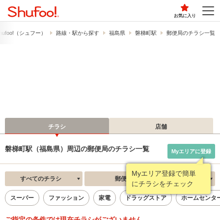
お気に入り
ufoo!​（シュフー）
路線・駅から探す
福島県
磐梯町駅
郵便局のチラシ一覧
チラシ
店舗
磐梯町駅（福島県）周辺の郵便局のチラシ一覧
Myエリアに登録
Myエリア登録で簡単
すべてのチラシ
郵便局
新着順
にチラシをチェック
スーパー
ファッション
家電
ドラッグストア
ホームセンタ
ご指定の条件では現在チラシがございません。