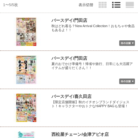
1〜5/5枚
表示切替
バースデイ/門田店
秋はどれ着る？New Arrival Collection！おもちゃや食品
もあるよ！！
バースデイ/門田店
夏のおでかけ準備号！帰省や旅行、日常にも大活躍ア
イテムが盛りだくさん！！
バースデイ/喜久田店
【限定店舗開催】秋のイチオシブランドダイジェス
ト！キャラクターやおトクなHAPPY BAGも登場！
西松屋チェーン/会津アピオ店