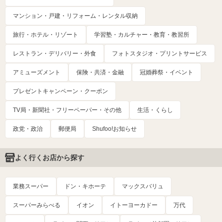
マンション・戸建・リフォーム・レンタル収納
旅行・ホテル・リゾート
学習塾・カルチャー・教育・教習所
レストラン・デリバリー・外食
フォトスタジオ・プリントサービス
アミューズメント
保険・共済・金融
冠婚葬祭・イベント
プレゼントキャンペーン・クーポン
TV局・新聞社・フリーペーパー・その他
生活・くらし
政党・政治
郵便局
Shufoo!お知らせ
よく行くお店から探す
業務スーパー
ドン・キホーテ
マックスバリュ
スーパーみらべる
イオン
イトーヨーカドー
万代