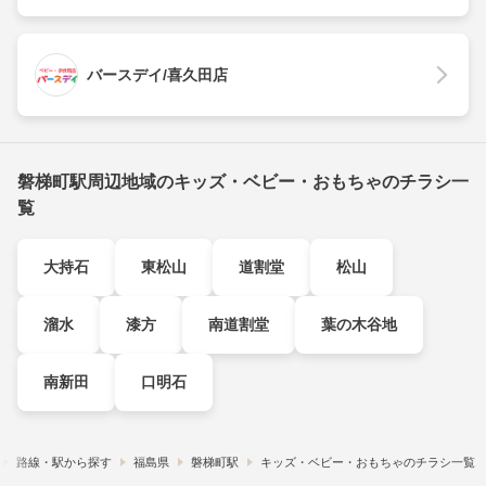
バースデイ/喜久田店
磐梯町駅周辺地域のキッズ・ベビー・おもちゃのチラシ一
覧
大持石
東松山
道割堂
松山
溜水
漆方
南道割堂
葉の木谷地
南新田
口明石
路線・駅から探す
福島県
磐梯町駅
キッズ・ベビー・おもちゃのチラシ一覧