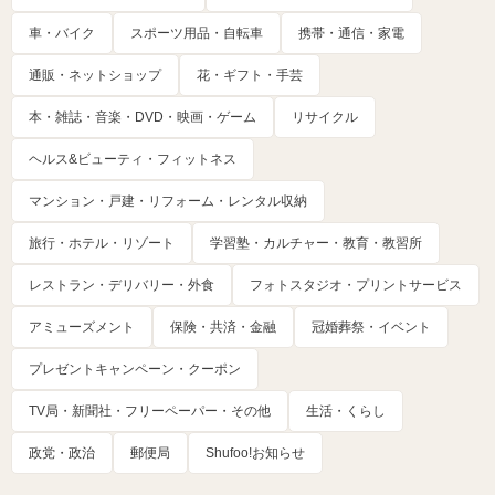
車・バイク
スポーツ用品・自転車
携帯・通信・家電
通販・ネットショップ
花・ギフト・手芸
本・雑誌・音楽・DVD・映画・ゲーム
リサイクル
ヘルス&ビューティ・フィットネス
マンション・戸建・リフォーム・レンタル収納
旅行・ホテル・リゾート
学習塾・カルチャー・教育・教習所
レストラン・デリバリー・外食
フォトスタジオ・プリントサービス
アミューズメント
保険・共済・金融
冠婚葬祭・イベント
プレゼントキャンペーン・クーポン
TV局・新聞社・フリーペーパー・その他
生活・くらし
政党・政治
郵便局
Shufoo!お知らせ