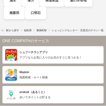
溜水
漆方
南道割堂
葉の木谷地
南新田
口明石
路線・駅から探す
福島県
磐梯町駅
ショッピングセンター・百貨店のチラシ一覧
ONE COMPATHのサービス
シュフーチラシアプリ
アプリならお気に入りのお店がすぐに見つかる！
Mapion
地図検索・ルート検索
aruku&（あるくと）
歩いてポイントが貯まる