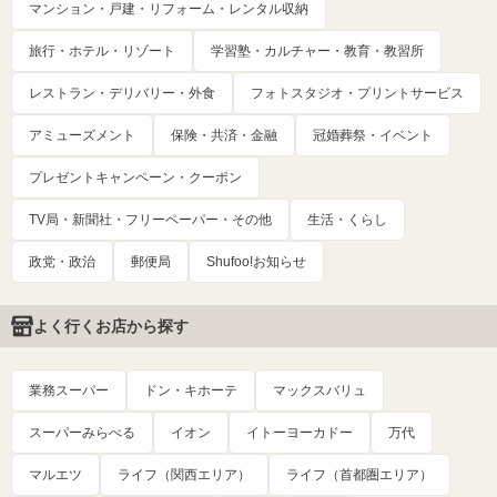
マンション・戸建・リフォーム・レンタル収納
旅行・ホテル・リゾート
学習塾・カルチャー・教育・教習所
レストラン・デリバリー・外食
フォトスタジオ・プリントサービス
アミューズメント
保険・共済・金融
冠婚葬祭・イベント
プレゼントキャンペーン・クーポン
TV局・新聞社・フリーペーパー・その他
生活・くらし
政党・政治
郵便局
Shufoo!お知らせ
よく行くお店から探す
業務スーパー
ドン・キホーテ
マックスバリュ
スーパーみらべる
イオン
イトーヨーカドー
万代
マルエツ
ライフ（関西エリア）
ライフ（首都圏エリア）