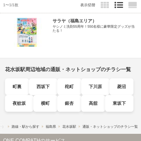
1〜1/1枚
表示切替
サラヤ（福島エリア）
ヤシノミ洗剤55周年！550名様に豪華限定グッズが当
たる！
花水坂駅周辺地域の通販・ネットショップのチラシ一覧
町裏
西坂下
梍町
下川原
菱沼
夜蚊坂
横町
銀杏
高舘
東坂下
フー）
路線・駅から探す
福島県
花水坂駅
通販・ネットショップのチラシ一覧
ONE COMPATHのサービス