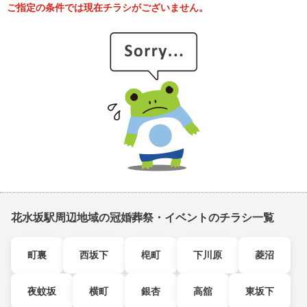
ご指定の条件では現在チラシがございません。
花水坂駅周辺地域の冠婚葬祭・イベントのチラシ一覧
町裏
西坂下
梍町
下川原
菱沼
夜蚊坂
横町
銀杏
高舘
東坂下