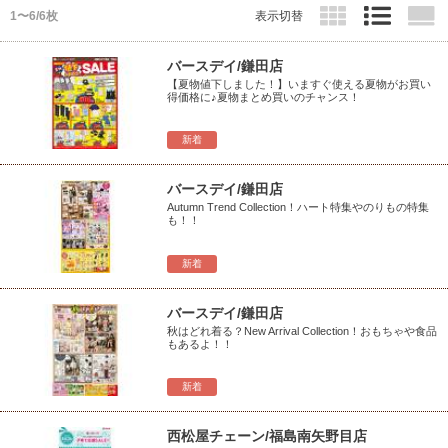
1〜6/6枚
表示切替
バースデイ/鎌田店
【夏物値下しました！】いますぐ使える夏物がお買い
得価格に♪夏物まとめ買いのチャンス！
新着
バースデイ/鎌田店
Autumn Trend Collection！ハート特集やのりもの特集
も！！
新着
バースデイ/鎌田店
秋はどれ着る？New Arrival Collection！おもちゃや食品
もあるよ！！
新着
西松屋チェーン/福島南矢野目店