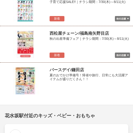
子育て応援SALE!!｜チラシ期間：7/30(木)～8/11(火)
新着
西松屋チェーン/福島南矢野目店
秋の出産準備フェア｜チラシ期間：7/30(木)～8/11(火)
新着
バースデイ/鎌田店
夏のおでかけ準備号！帰省や旅行、日常にも大活躍ア
イテムが盛りだくさん！！
花水坂駅付近のキッズ・ベビー・おもちゃ