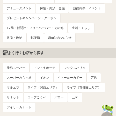
アミューズメント
保険・共済・金融
冠婚葬祭・イベント
プレゼントキャンペーン・クーポン
TV局・新聞社・フリーペーパー・その他
生活・くらし
政党・政治
郵便局
Shufoo!お知らせ
よく行くお店から探す
業務スーパー
ドン・キホーテ
マックスバリュ
スーパーみらべる
イオン
イトーヨーカドー
万代
マルエツ
ライフ（関西エリア）
ライフ（首都圏エリア）
サミット
コープこうべ
バロー
三和
デイリーカナート