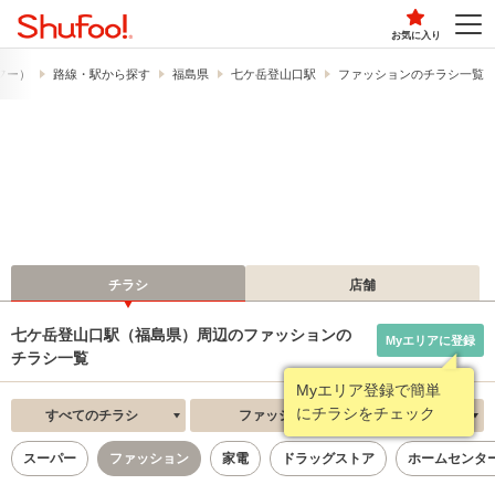
お気に入り
ュフー）
路線・駅から探す
福島県
七ケ岳登山口駅
ファッションのチラシ一覧
チラシ
店舗
七ケ岳登山口駅（福島県）周辺のファッションの
Myエリアに登録
チラシ一覧
Myエリア登録で簡単
にチラシをチェック
すべてのチラシ
ファッション
新着順
スーパー
ファッション
家電
ドラッグストア
ホームセンタ