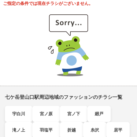
ご指定の条件では現在チラシがございません。
七ケ岳登山口駅周辺地域のファッションのチラシ一覧
宇白川
宮ノ原
宮ノ下
廻戸
滝ノ上
羽塩平
折越
糸沢
居平