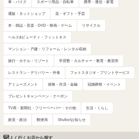
車・バイク
スポーツ用品・自転車
携帯・通信・家電
通販・ネットショップ
花・ギフト・手芸
本・雑誌・音楽・DVD・映画・ゲーム
リサイクル
ヘルス&ビューティ・フィットネス
マンション・戸建・リフォーム・レンタル収納
旅行・ホテル・リゾート
学習塾・カルチャー・教育・教習所
レストラン・デリバリー・外食
フォトスタジオ・プリントサービス
アミューズメント
保険・共済・金融
冠婚葬祭・イベント
プレゼントキャンペーン・クーポン
TV局・新聞社・フリーペーパー・その他
生活・くらし
政党・政治
郵便局
Shufoo!お知らせ
よく行くお店から探す