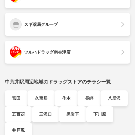
スギ薬局グループ
ツルハドラッグ南会津店
中荒井駅周辺地域のドラッグストアのチラシ一覧
宮田
久宝居
作本
長畔
八反沢
五百苅
三沢口
黒岩下
下川原
井戸尻