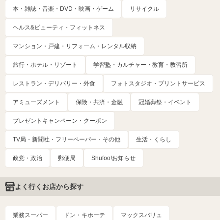
本・雑誌・音楽・DVD・映画・ゲーム
リサイクル
ヘルス&ビューティ・フィットネス
マンション・戸建・リフォーム・レンタル収納
旅行・ホテル・リゾート
学習塾・カルチャー・教育・教習所
レストラン・デリバリー・外食
フォトスタジオ・プリントサービス
アミューズメント
保険・共済・金融
冠婚葬祭・イベント
プレゼントキャンペーン・クーポン
TV局・新聞社・フリーペーパー・その他
生活・くらし
政党・政治
郵便局
Shufoo!お知らせ
よく行くお店から探す
業務スーパー
ドン・キホーテ
マックスバリュ