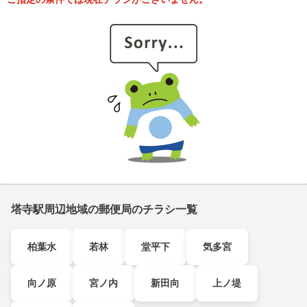
塔寺駅周辺地域の郵便局のチラシ一覧
柏葉水
若林
堂平下
気多宮
向ノ原
宮ノ内
新田向
上ノ堤