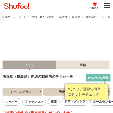
お気に入り
hufoo!​（シュフー）
路線・駅から探す
福島県
塔寺駅
郵便局のチラシ一覧
チラシ
店舗
塔寺駅（福島県）周辺の郵便局のチラシ一覧
Myエリアに登録
Myエリア登録で簡単
すべてのチラシ
郵便局
新着順
にチラシをチェック
スーパー
ファッション
家電
ドラッグストア
ホームセンタ
ご指定の条件では現在チラシがございません。