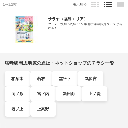
1〜1/1枚
表示切替
サラヤ（福島エリア）
ヤシノミ洗剤55周年！550名様に豪華限定グッズが当
たる！
塔寺駅周辺地域の通販・ネットショップのチラシ一覧
柏葉水
若林
堂平下
気多宮
向ノ原
宮ノ内
新田向
上ノ堤
堤ノ上
上高野