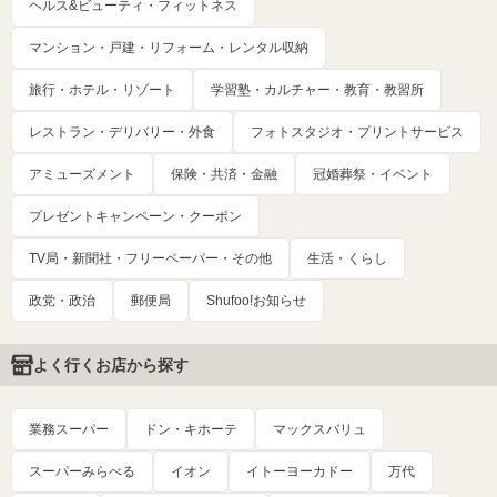
ヘルス&ビューティ・フィットネス
マンション・戸建・リフォーム・レンタル収納
旅行・ホテル・リゾート
学習塾・カルチャー・教育・教習所
レストラン・デリバリー・外食
フォトスタジオ・プリントサービス
アミューズメント
保険・共済・金融
冠婚葬祭・イベント
プレゼントキャンペーン・クーポン
TV局・新聞社・フリーペーパー・その他
生活・くらし
政党・政治
郵便局
Shufoo!お知らせ
よく行くお店から探す
業務スーパー
ドン・キホーテ
マックスバリュ
スーパーみらべる
イオン
イトーヨーカドー
万代