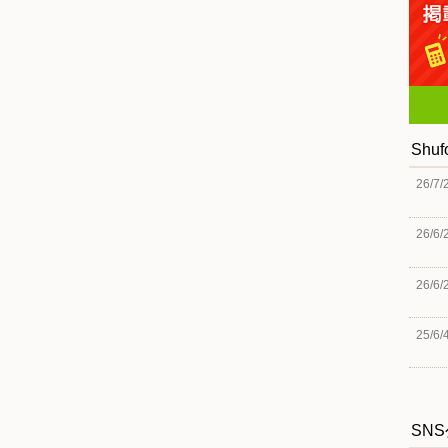
Shu
26/7/
26/6/
26/6/
25/6/
SN