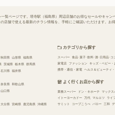
シ一覧ページです。塔寺駅（福島県）周辺店舗のお得なセールやキャン
はお近くの店舗で使える最新のチラシ情報を、手軽にご確認いただけます。
カテゴリから探す
スーパー
食品･菓子･飲料･酒･日用品･コ
秋田県
山形県
福島県
家電店
ファッション
キッズ・ベビー・
県
茨城県
栃木県
群馬県
携帯・通信・家電
ヘルス＆ビューティ・
石川県
福井県
よく行くお店から探す
奈良県
和歌山県
山口県
業務スーパー
ドン・キホーテ
マックス
イトーヨーカドー
万代
マルエツ
ライ
サミット
コープこうべ
バロー
三和
デ
大分県
宮崎県
鹿児島県
沖縄県