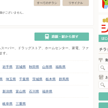
すべてのチラシ
リサイクル
舗がございません。
県からスーパー、ドラッグストア、ホームセンター、家電、ファ
チラ
ます。
岩手県
宮城県
秋田県
山形県
福島県
県
埼玉県
千葉県
茨城県
栃木県
群馬県
新潟県
富山県
石川県
福井県
岐阜県
三重県