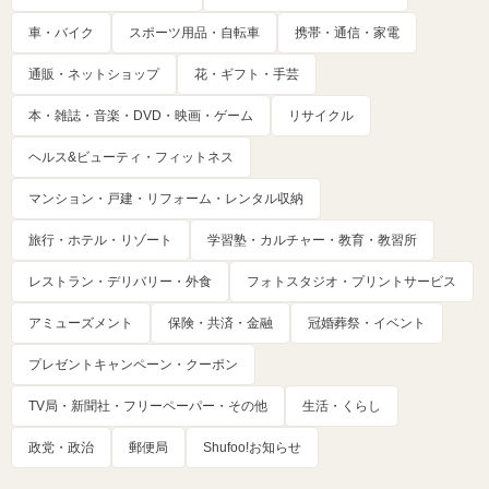
車・バイク
スポーツ用品・自転車
携帯・通信・家電
通販・ネットショップ
花・ギフト・手芸
本・雑誌・音楽・DVD・映画・ゲーム
リサイクル
ヘルス&ビューティ・フィットネス
マンション・戸建・リフォーム・レンタル収納
旅行・ホテル・リゾート
学習塾・カルチャー・教育・教習所
レストラン・デリバリー・外食
フォトスタジオ・プリントサービス
アミューズメント
保険・共済・金融
冠婚葬祭・イベント
プレゼントキャンペーン・クーポン
TV局・新聞社・フリーペーパー・その他
生活・くらし
政党・政治
郵便局
Shufoo!お知らせ