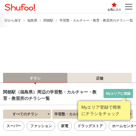
お気に入り
線・駅から探す
福島県
関都駅
学習塾・カルチャー・教育・教習所のチラシ一覧
チラシ
店舗
関都駅（福島県）周辺の学習塾・カルチャー・教
Myエリアに登録
育・教習所のチラシ一覧
Myエリア登録で簡単
にチラシをチェック
すべてのチラシ
学習塾・カルチャー・教育・教習所
新着順
スーパー
ファッション
家電
ドラッグストア
ホームセンタ