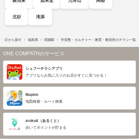
菱沼東
如来堂
九寄山
関都
北杉
滝添
線・駅から探す
福島県
関都駅
学習塾・カルチャー・教育・教習所のチラシ一覧
ONE COMPATHのサービス
シュフーチラシアプリ
アプリならお気に入りのお店がすぐに見つかる！
Mapion
地図検索・ルート検索
aruku&（あるくと）
歩いてポイントが貯まる