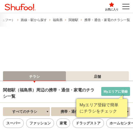
お気に入り
​（シュフー）
路線・駅から探す
福島県
関都駅
携帯・通信・家電のチラシ一覧
チラシ
店舗
関都駅（福島県）周辺の携帯・通信・家電のチラ
Myエリアに登録
シ一覧
Myエリア登録で簡単
にチラシをチェック
すべてのチラシ
携帯・通信・家電
新着順
スーパー
ファッション
家電
ドラッグストア
ホームセンタ