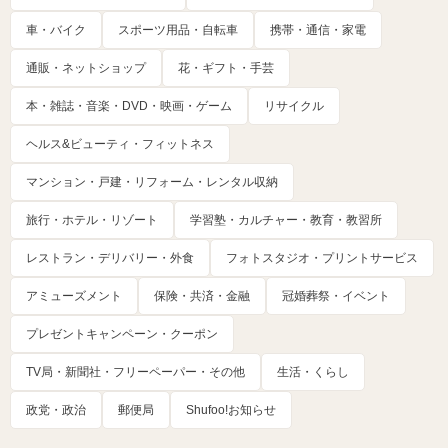
車・バイク
スポーツ用品・自転車
携帯・通信・家電
通販・ネットショップ
花・ギフト・手芸
本・雑誌・音楽・DVD・映画・ゲーム
リサイクル
ヘルス&ビューティ・フィットネス
マンション・戸建・リフォーム・レンタル収納
旅行・ホテル・リゾート
学習塾・カルチャー・教育・教習所
レストラン・デリバリー・外食
フォトスタジオ・プリントサービス
アミューズメント
保険・共済・金融
冠婚葬祭・イベント
プレゼントキャンペーン・クーポン
TV局・新聞社・フリーペーパー・その他
生活・くらし
政党・政治
郵便局
Shufoo!お知らせ