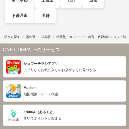
南一本松
上成出
八計
成畑
下番匠田
出符
線・駅から探す
福島県
笹谷駅
学習塾・カルチャー・教育・教習所のチラシ一覧
ONE COMPATHのサービス
シュフーチラシアプリ
アプリならお気に入りのお店がすぐに見つかる！
Mapion
地図検索・ルート検索
aruku&（あるくと）
歩いてポイントが貯まる