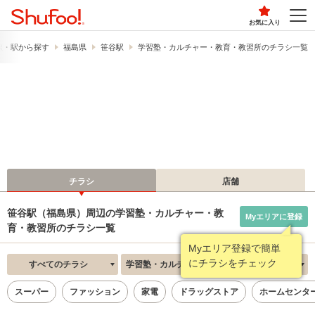
お気に入り
線・駅から探す
福島県
笹谷駅
学習塾・カルチャー・教育・教習所のチラシ一覧
チラシ
店舗
笹谷駅（福島県）周辺の学習塾・カルチャー・教
Myエリアに登録
育・教習所のチラシ一覧
Myエリア登録で簡単
にチラシをチェック
すべてのチラシ
学習塾・カルチャー・教育・教習所
新着順
スーパー
ファッション
家電
ドラッグストア
ホームセンタ