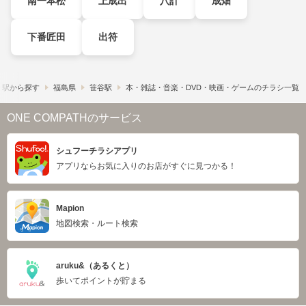
南一本松
上成出
八計
成畑
下番匠田
出符
・駅から探す
福島県
笹谷駅
本・雑誌・音楽・DVD・映画・ゲームのチラシ一覧
ONE COMPATHのサービス
シュフーチラシアプリ
アプリならお気に入りのお店がすぐに見つかる！
Mapion
地図検索・ルート検索
aruku&（あるくと）
歩いてポイントが貯まる