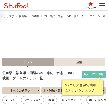
お気に入り
・駅から探す
福島県
笹谷駅
本・雑誌・音楽・DVD・映画・ゲームのチラシ一覧
チラシ
店舗
笹谷駅（福島県）周辺の本・雑誌・音楽・DVD・
Myエリアに登録
映画・ゲームのチラシ一覧
Myエリア登録で簡単
にチラシをチェック
すべてのチラシ
本・雑誌・音楽・DVD・映画・ゲーム
新着順
スーパー
ファッション
家電
ドラッグストア
ホームセンタ