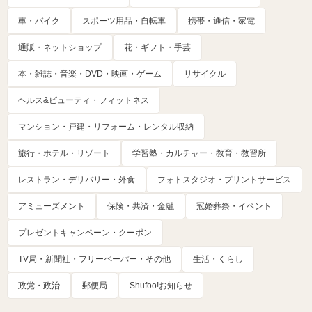
車・バイク
スポーツ用品・自転車
携帯・通信・家電
通販・ネットショップ
花・ギフト・手芸
本・雑誌・音楽・DVD・映画・ゲーム
リサイクル
ヘルス&ビューティ・フィットネス
マンション・戸建・リフォーム・レンタル収納
旅行・ホテル・リゾート
学習塾・カルチャー・教育・教習所
レストラン・デリバリー・外食
フォトスタジオ・プリントサービス
アミューズメント
保険・共済・金融
冠婚葬祭・イベント
プレゼントキャンペーン・クーポン
TV局・新聞社・フリーペーパー・その他
生活・くらし
政党・政治
郵便局
Shufoo!お知らせ