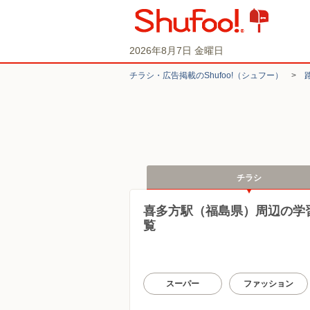
2026年8月7日 金曜日
チラシ・​広告掲載の​Shufoo!​（シュフー）
>
チラシ
喜多方駅（福島県）周辺の学
覧
スーパー
ファッション