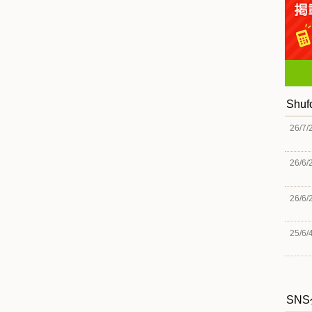
Shu
26/7/
26/6/
26/6/
25/6/
SN