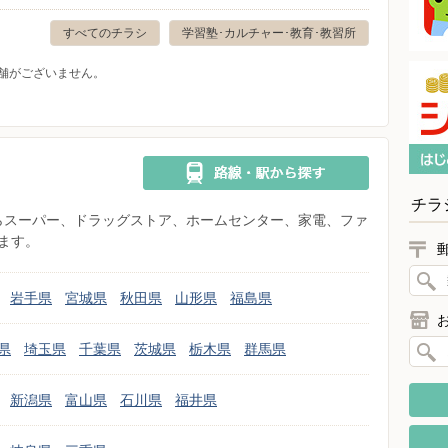
すべてのチラシ
学習塾･カルチャー･教育･教習所
舗がございません。
チラ
県からスーパー、ドラッグストア、ホームセンター、家電、ファ
ます。
岩手県
宮城県
秋田県
山形県
福島県
県
埼玉県
千葉県
茨城県
栃木県
群馬県
新潟県
富山県
石川県
福井県