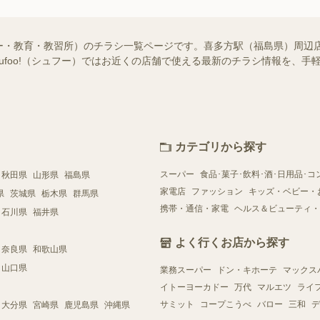
ー・教育・教習所）のチラシ一覧ページです。喜多方駅（福島県）周辺
hufoo!（シュフー）ではお近くの店舗で使える最新のチラシ情報を、
カテゴリから探す
スーパー
食品･菓子･飲料･酒･日用品･コ
秋田県
山形県
福島県
家電店
ファッション
キッズ・ベビー・
県
茨城県
栃木県
群馬県
携帯・通信・家電
ヘルス＆ビューティ・
石川県
福井県
よく行くお店から探す
奈良県
和歌山県
山口県
業務スーパー
ドン・キホーテ
マックス
イトーヨーカドー
万代
マルエツ
ライ
サミット
コープこうべ
バロー
三和
デ
大分県
宮崎県
鹿児島県
沖縄県