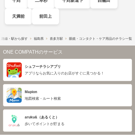
千苅
二本杉
千苅新道下
西籠田
天満前
前田上
路線・駅から探す
福島県
喜多方駅
眼鏡・コンタクト・ケア用品のチラシ一覧
ONE COMPATHのサービス
シュフーチラシアプリ
アプリならお気に入りのお店がすぐに見つかる！
Mapion
地図検索・ルート検索
aruku&（あるくと）
歩いてポイントが貯まる