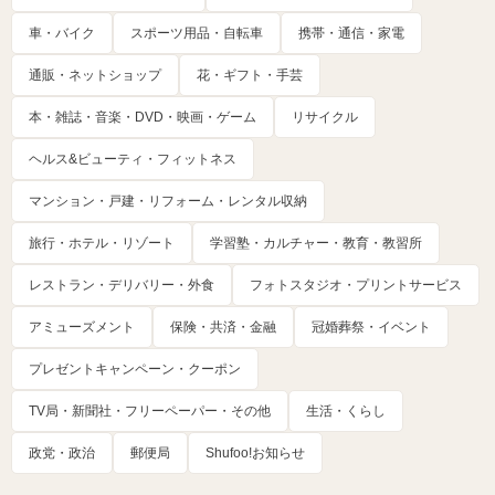
車・バイク
スポーツ用品・自転車
携帯・通信・家電
通販・ネットショップ
花・ギフト・手芸
本・雑誌・音楽・DVD・映画・ゲーム
リサイクル
ヘルス&ビューティ・フィットネス
マンション・戸建・リフォーム・レンタル収納
旅行・ホテル・リゾート
学習塾・カルチャー・教育・教習所
レストラン・デリバリー・外食
フォトスタジオ・プリントサービス
アミューズメント
保険・共済・金融
冠婚葬祭・イベント
プレゼントキャンペーン・クーポン
TV局・新聞社・フリーペーパー・その他
生活・くらし
政党・政治
郵便局
Shufoo!お知らせ