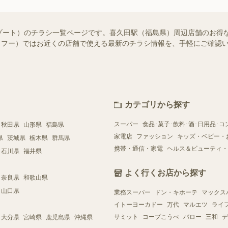
ゾート）のチラシ一覧ページです。喜久田駅（福島県）周辺店舗のお得
!（シュフー）ではお近くの店舗で使える最新のチラシ情報を、手軽にご確
カテゴリから探す
スーパー
食品･菓子･飲料･酒･日用品･コ
秋田県
山形県
福島県
家電店
ファッション
キッズ・ベビー・
県
茨城県
栃木県
群馬県
携帯・通信・家電
ヘルス＆ビューティ・
石川県
福井県
よく行くお店から探す
奈良県
和歌山県
山口県
業務スーパー
ドン・キホーテ
マックス
イトーヨーカドー
万代
マルエツ
ライ
サミット
コープこうべ
バロー
三和
デ
大分県
宮崎県
鹿児島県
沖縄県