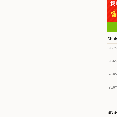
Shu
26/7/
26/6/
26/6/
25/6/
SN