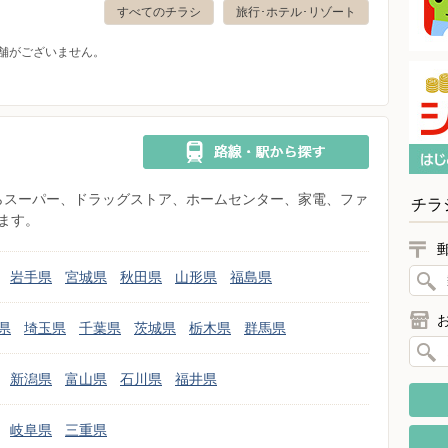
すべてのチラシ
旅行･ホテル･リゾート
舗がございません。
県からスーパー、ドラッグストア、ホームセンター、家電、ファ
チラ
ます。
岩手県
宮城県
秋田県
山形県
福島県
県
埼玉県
千葉県
茨城県
栃木県
群馬県
新潟県
富山県
石川県
福井県
岐阜県
三重県