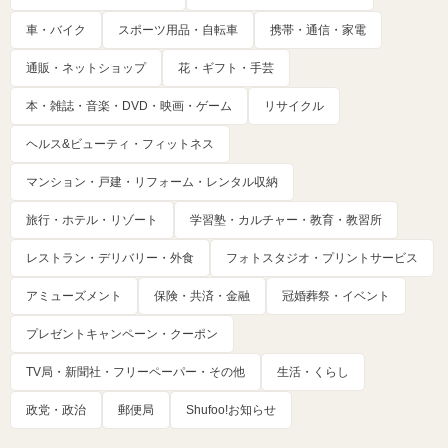
車・バイク
スポーツ用品・自転車
携帯・通信・家電
通販・ネットショップ
花・ギフト・手芸
本・雑誌・音楽・DVD・映画・ゲーム
リサイクル
ヘルス&ビューティ・フィットネス
マンション・戸建・リフォーム・レンタル収納
旅行・ホテル・リゾート
学習塾・カルチャー・教育・教習所
レストラン・デリバリー・外食
フォトスタジオ・プリントサービス
アミューズメント
保険・共済・金融
冠婚葬祭・イベント
プレゼントキャンペーン・クーポン
TV局・新聞社・フリーペーパー・その他
生活・くらし
政党・政治
郵便局
Shufoo!お知らせ