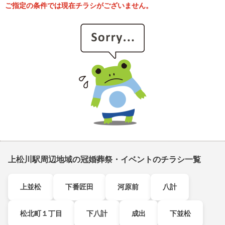
ご指定の条件では現在チラシがございません。
上松川駅周辺地域の冠婚葬祭・イベントのチラシ一覧
上並松
下番匠田
河原前
八計
松北町１丁目
下八計
成出
下並松