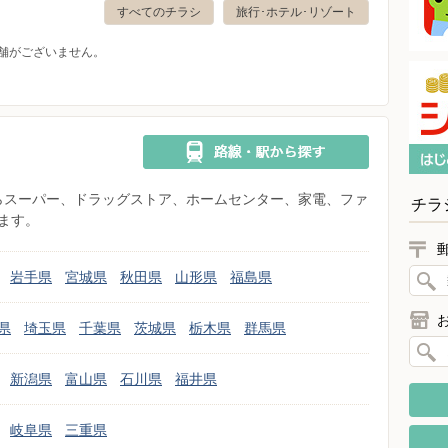
すべてのチラシ
旅行･ホテル･リゾート
舗がございません。
県からスーパー、ドラッグストア、ホームセンター、家電、ファ
チラ
ます。
岩手県
宮城県
秋田県
山形県
福島県
県
埼玉県
千葉県
茨城県
栃木県
群馬県
新潟県
富山県
石川県
福井県
岐阜県
三重県