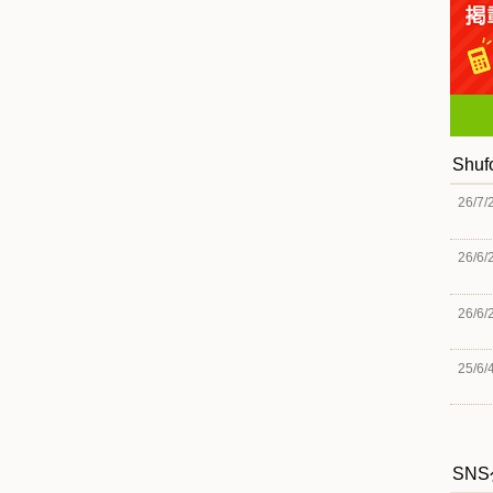
Shu
26/7/
26/6/
26/6/
25/6/
SN