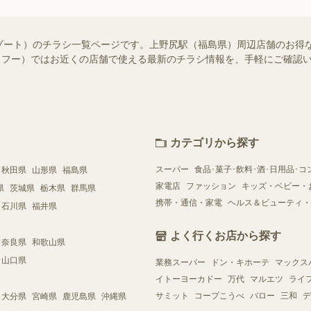
ゾート）のチラシ一覧ページです。上野尻駅（福島県）周辺店舗のお得
!（シュフー）ではお近くの店舗で使える最新のチラシ情報を、手軽にご確
カテゴリから探す
スーパー
食品･菓子･飲料･酒･日用品･コ
秋田県
山形県
福島県
家電店
ファッション
キッズ・ベビー・
県
茨城県
栃木県
群馬県
携帯・通信・家電
ヘルス＆ビューティ・
石川県
福井県
よく行くお店から探す
奈良県
和歌山県
山口県
業務スーパー
ドン・キホーテ
マックス
イトーヨーカドー
万代
マルエツ
ライ
サミット
コープこうべ
バロー
三和
デ
大分県
宮崎県
鹿児島県
沖縄県