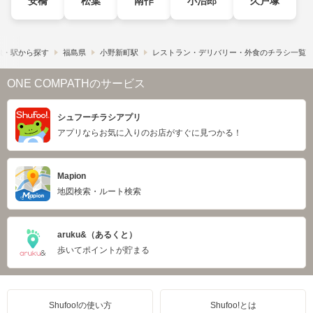
安橋
松葉
南作
小治郎
久戸塚
線・駅から探す
福島県
小野新町駅
レストラン・デリバリー・外食のチラシ一覧
ONE COMPATHのサービス
シュフーチラシアプリ
アプリならお気に入りのお店がすぐに見つかる！
Mapion
地図検索・ルート検索
aruku&（あるくと）
歩いてポイントが貯まる
Shufoo!の使い方
Shufoo!とは