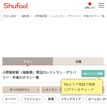
お気に入り
線・駅から探す
福島県
小野新町駅
レストラン・デリバリー・外食のチラシ一覧
チラシ
店舗
小野新町駅（福島県）周辺のレストラン・デリバ
Myエリアに登録
リー・外食のチラシ一覧
Myエリア登録で簡単
にチラシをチェック
すべてのチラシ
レストラン・デリバリー・外食
新着順
スーパー
ファッション
家電
ドラッグストア
ホームセンタ