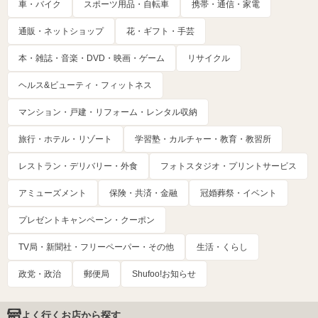
車・バイク
スポーツ用品・自転車
携帯・通信・家電
通販・ネットショップ
花・ギフト・手芸
本・雑誌・音楽・DVD・映画・ゲーム
リサイクル
ヘルス&ビューティ・フィットネス
マンション・戸建・リフォーム・レンタル収納
旅行・ホテル・リゾート
学習塾・カルチャー・教育・教習所
レストラン・デリバリー・外食
フォトスタジオ・プリントサービス
アミューズメント
保険・共済・金融
冠婚葬祭・イベント
プレゼントキャンペーン・クーポン
TV局・新聞社・フリーペーパー・その他
生活・くらし
政党・政治
郵便局
Shufoo!お知らせ
よく行くお店から探す