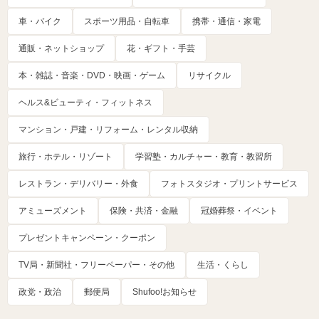
車・バイク
スポーツ用品・自転車
携帯・通信・家電
通販・ネットショップ
花・ギフト・手芸
本・雑誌・音楽・DVD・映画・ゲーム
リサイクル
ヘルス&ビューティ・フィットネス
マンション・戸建・リフォーム・レンタル収納
旅行・ホテル・リゾート
学習塾・カルチャー・教育・教習所
レストラン・デリバリー・外食
フォトスタジオ・プリントサービス
アミューズメント
保険・共済・金融
冠婚葬祭・イベント
プレゼントキャンペーン・クーポン
TV局・新聞社・フリーペーパー・その他
生活・くらし
政党・政治
郵便局
Shufoo!お知らせ