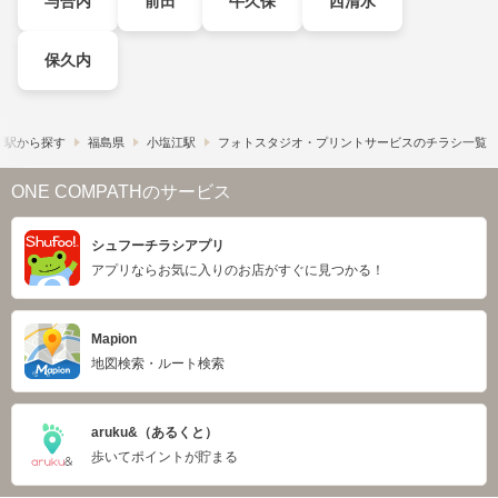
与合内
前田
牛久保
西清水
保久内
・駅から探す
福島県
小塩江駅
フォトスタジオ・プリントサービスのチラシ一覧
ONE COMPATHのサービス
シュフーチラシアプリ
アプリならお気に入りのお店がすぐに見つかる！
Mapion
地図検索・ルート検索
aruku&（あるくと）
歩いてポイントが貯まる