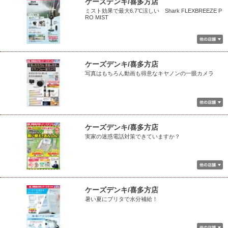
ケーズデンキ/喜多方店
ミスト効果で最大6.7℃涼しい Shark FLEXBREEZE P
RO MIST
ケーズデンキ/喜多方店
写真はもちろん動画も得意なキヤノンの一眼カメラ
ケーズデンキ/喜多方店
実家の迷惑電話対策できていますか？
ケーズデンキ/喜多方店
暑い夏にブリタで水分補給！