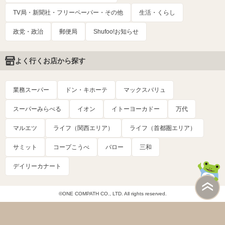
TV局・新聞社・フリーペーパー・その他
生活・くらし
政党・政治
郵便局
Shufoo!お知らせ
よく行くお店から探す
業務スーパー
ドン・キホーテ
マックスバリュ
スーパーみらべる
イオン
イトーヨーカドー
万代
マルエツ
ライフ（関西エリア）
ライフ（首都圏エリア）
サミット
コープこうべ
バロー
三和
デイリーカナート
©ONE COMPATH CO., LTD. All rights reserved.