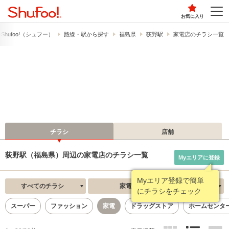
お気に入り
hufoo!​（シュフー）
路線・駅から探す
福島県
荻野駅
家電店のチラシ一覧
チラシ
店舗
荻野駅（福島県）周辺の家電店のチラシ一覧
Myエリアに登録
Myエリア登録で簡単
すべてのチラシ
家電店
新着順
にチラシをチェック
スーパー
ファッション
家電
ドラッグストア
ホームセンタ