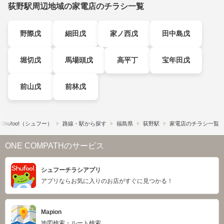
荻野駅周辺地域の家電店のチラシ一覧
野際戊
細田戊
家ノ西戊
田中島戊
堀切戊
馬場頭戊
高平丁
宝年田戊
前山戊
前林戊
hufoo!​（シュフー）
路線・駅から探す
福島県
荻野駅
家電店のチラシ一覧
ONE COMPATHのサービス
シュフーチラシアプリ
アプリならお気に入りのお店がすぐに見つかる！
Mapion
地図検索・ルート検索