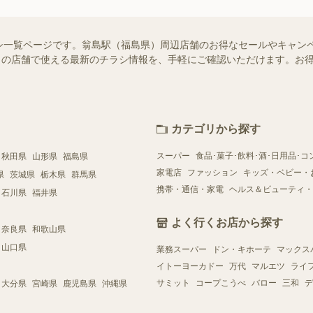
シ一覧ページです。翁島駅（福島県）周辺店舗のお得なセールやキャン
はお近くの店舗で使える最新のチラシ情報を、手軽にご確認いただけます。
カテゴリから探す
スーパー
食品･菓子･飲料･酒･日用品･コ
秋田県
山形県
福島県
家電店
ファッション
キッズ・ベビー・
県
茨城県
栃木県
群馬県
携帯・通信・家電
ヘルス＆ビューティ・
石川県
福井県
よく行くお店から探す
奈良県
和歌山県
山口県
業務スーパー
ドン・キホーテ
マックス
イトーヨーカドー
万代
マルエツ
ライ
サミット
コープこうべ
バロー
三和
デ
大分県
宮崎県
鹿児島県
沖縄県