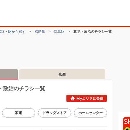
路線・駅から探す
>
福島県
>
翁島駅
>
政党・政治のチラシ一覧
店舗
・政治のチラシ一覧
家電
ドラッグストア
ホームセンター