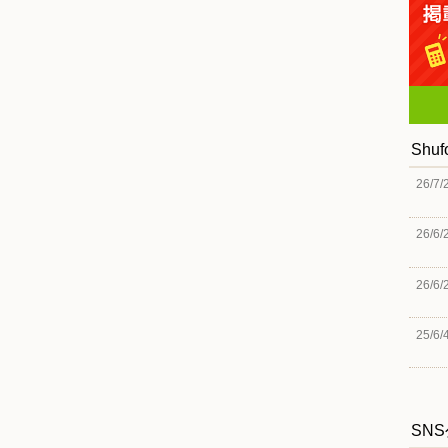
Shu
26/7/
26/6/
26/6/
25/6/
SN