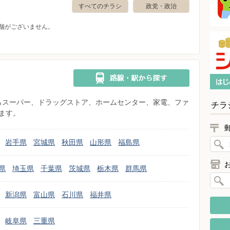
すべてのチラシ
政党・政治
舗がございません。
県からスーパー、ドラッグストア、ホームセンター、家電、ファ
チラ
ます。
岩手県
宮城県
秋田県
山形県
福島県
県
埼玉県
千葉県
茨城県
栃木県
群馬県
新潟県
富山県
石川県
福井県
岐阜県
三重県