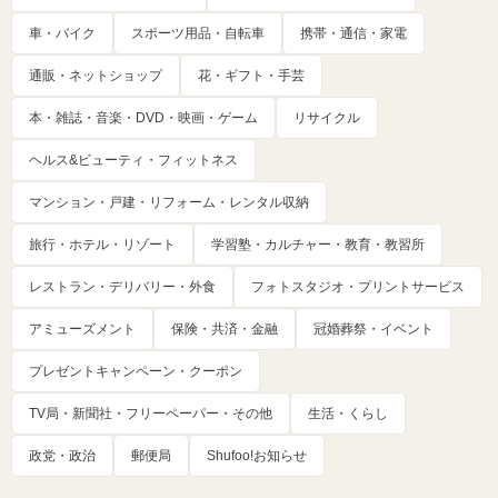
車・バイク
スポーツ用品・自転車
携帯・通信・家電
通販・ネットショップ
花・ギフト・手芸
本・雑誌・音楽・DVD・映画・ゲーム
リサイクル
ヘルス&ビューティ・フィットネス
マンション・戸建・リフォーム・レンタル収納
旅行・ホテル・リゾート
学習塾・カルチャー・教育・教習所
レストラン・デリバリー・外食
フォトスタジオ・プリントサービス
アミューズメント
保険・共済・金融
冠婚葬祭・イベント
プレゼントキャンペーン・クーポン
TV局・新聞社・フリーペーパー・その他
生活・くらし
政党・政治
郵便局
Shufoo!お知らせ