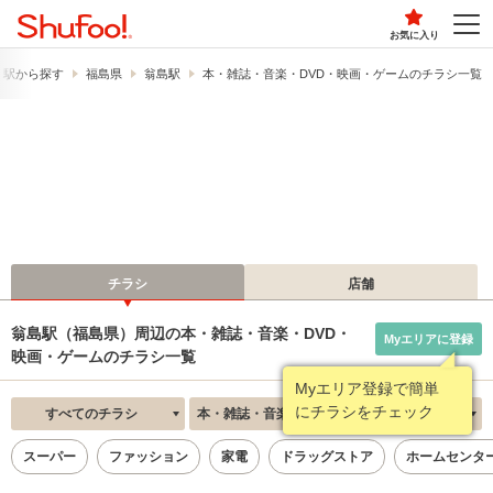
お気に入り
・駅から探す
福島県
翁島駅
本・雑誌・音楽・DVD・映画・ゲームのチラシ一覧
チラシ
店舗
翁島駅（福島県）周辺の本・雑誌・音楽・DVD・
Myエリアに登録
映画・ゲームのチラシ一覧
Myエリア登録で簡単
にチラシをチェック
すべてのチラシ
本・雑誌・音楽・DVD・映画・ゲーム
新着順
スーパー
ファッション
家電
ドラッグストア
ホームセンタ