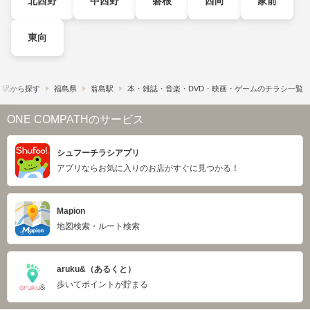
北西野
中西野
磐根
西向
家前
東向
・駅から探す
福島県
翁島駅
本・雑誌・音楽・DVD・映画・ゲームのチラシ一覧
ONE COMPATHのサービス
シュフーチラシアプリ
アプリならお気に入りのお店がすぐに見つかる！
Mapion
地図検索・ルート検索
aruku&（あるくと）
歩いてポイントが貯まる