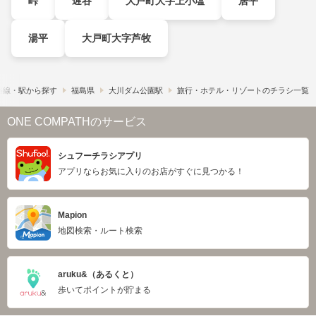
峠
遅谷
大戸町大字上小塩
居平
湯平
大戸町大字芦牧
路線・駅から探す
福島県
大川ダム公園駅
旅行・ホテル・リゾートのチラシ一覧
ONE COMPATHのサービス
シュフーチラシアプリ
アプリならお気に入りのお店がすぐに見つかる！
Mapion
地図検索・ルート検索
aruku&（あるくと）
歩いてポイントが貯まる