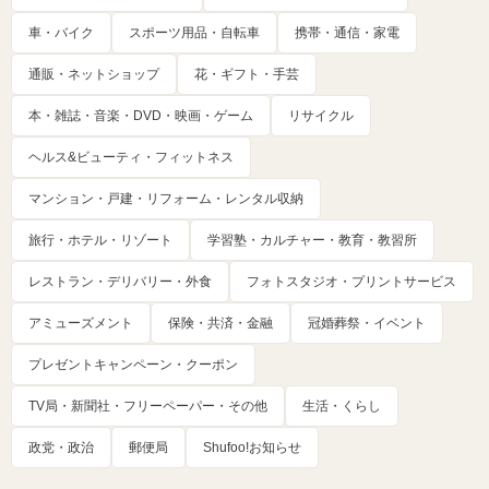
車・バイク
スポーツ用品・自転車
携帯・通信・家電
通販・ネットショップ
花・ギフト・手芸
本・雑誌・音楽・DVD・映画・ゲーム
リサイクル
ヘルス&ビューティ・フィットネス
マンション・戸建・リフォーム・レンタル収納
旅行・ホテル・リゾート
学習塾・カルチャー・教育・教習所
レストラン・デリバリー・外食
フォトスタジオ・プリントサービス
アミューズメント
保険・共済・金融
冠婚葬祭・イベント
プレゼントキャンペーン・クーポン
TV局・新聞社・フリーペーパー・その他
生活・くらし
政党・政治
郵便局
Shufoo!お知らせ