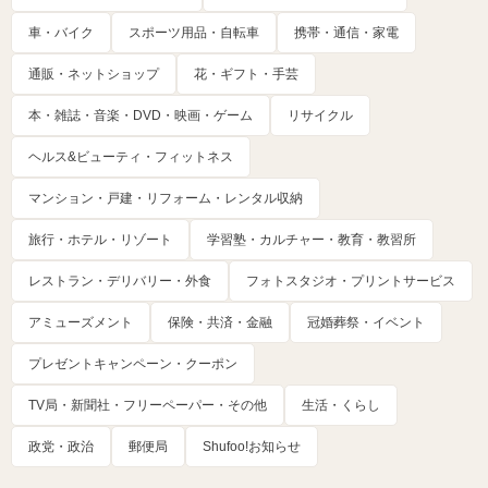
車・バイク
スポーツ用品・自転車
携帯・通信・家電
通販・ネットショップ
花・ギフト・手芸
本・雑誌・音楽・DVD・映画・ゲーム
リサイクル
ヘルス&ビューティ・フィットネス
マンション・戸建・リフォーム・レンタル収納
旅行・ホテル・リゾート
学習塾・カルチャー・教育・教習所
レストラン・デリバリー・外食
フォトスタジオ・プリントサービス
アミューズメント
保険・共済・金融
冠婚葬祭・イベント
プレゼントキャンペーン・クーポン
TV局・新聞社・フリーペーパー・その他
生活・くらし
政党・政治
郵便局
Shufoo!お知らせ