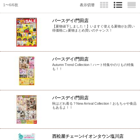
1〜6/6枚
表示切替
バースデイ/門田店
【夏物値下しました！】いますぐ使える夏物がお買い
得価格に♪夏物まとめ買いのチャンス！
バースデイ/門田店
Autumn Trend Collection！ハート特集やのりもの特集
も！！
バースデイ/門田店
秋はどれ着る？New Arrival Collection！おもちゃや食品
もあるよ！！
西松屋チェーン/イオンタウン塩川店