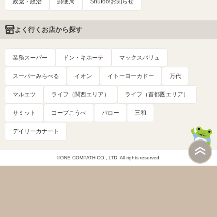
政党・政治
郵便局
Shufoo!お知らせ
よく行くお店から探す
業務スーパー
ドン・キホーテ
マックスバリュ
スーパーみらべる
イオン
イトーヨーカドー
万代
マルエツ
ライフ（関西エリア）
ライフ（首都圏エリア）
サミット
コープこうべ
バロー
三和
デイリーカナート
©ONE COMPATH CO., LTD. All rights reserved.