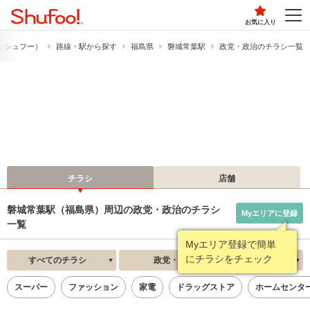
お気に入り
!​（シュフー）
路線・駅から探す
福島県
磐城常葉駅
政党・政治のチラシ一覧
チラシ
店舗
磐城常葉駅（福島県）周辺の政党・政治のチラシ
Myエリアに登録
一覧
Myエリア登録で簡単
にチラシをチェック
すべてのチラシ
政党・政治
新着順
スーパー
ファッション
家電
ドラッグストア
ホームセンタ