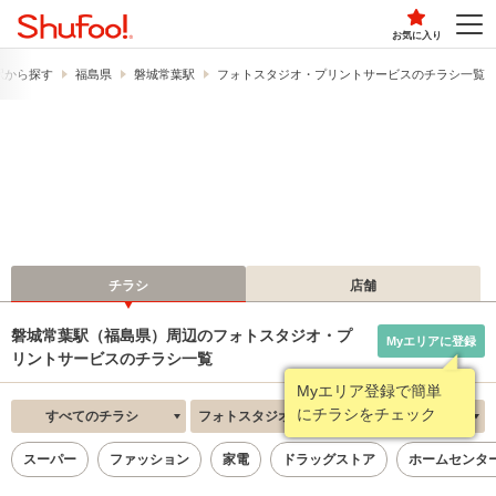
お気に入り
駅から探す
福島県
磐城常葉駅
フォトスタジオ・プリントサービスのチラシ一覧
チラシ
店舗
磐城常葉駅（福島県）周辺のフォトスタジオ・プ
Myエリアに登録
リントサービスのチラシ一覧
Myエリア登録で簡単
にチラシをチェック
すべてのチラシ
フォトスタジオ・プリントサービス
新着順
スーパー
ファッション
家電
ドラッグストア
ホームセンタ