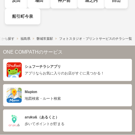
反田
堰田
神戸前
堀之内
白山
船引町今泉
駅から探す
福島県
磐城常葉駅
フォトスタジオ・プリントサービスのチラシ一覧
ONE COMPATHのサービス
シュフーチラシアプリ
アプリならお気に入りのお店がすぐに見つかる！
Mapion
地図検索・ルート検索
aruku&（あるくと）
歩いてポイントが貯まる