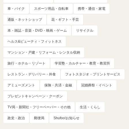
車・バイク
スポーツ用品・自転車
携帯・通信・家電
通販・ネットショップ
花・ギフト・手芸
本・雑誌・音楽・DVD・映画・ゲーム
リサイクル
ヘルス&ビューティ・フィットネス
マンション・戸建・リフォーム・レンタル収納
旅行・ホテル・リゾート
学習塾・カルチャー・教育・教習所
レストラン・デリバリー・外食
フォトスタジオ・プリントサービス
アミューズメント
保険・共済・金融
冠婚葬祭・イベント
プレゼントキャンペーン・クーポン
TV局・新聞社・フリーペーパー・その他
生活・くらし
政党・政治
郵便局
Shufoo!お知らせ