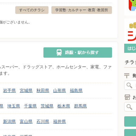
すべてのチラシ
学習塾･カルチャー･教育･教習所
舗がございません。
チラ
県からスーパー、ドラッグストア、ホームセンター、家電、ファ
ます。
岩手県
宮城県
秋田県
山形県
福島県
県
埼玉県
千葉県
茨城県
栃木県
群馬県
新潟県
富山県
石川県
福井県