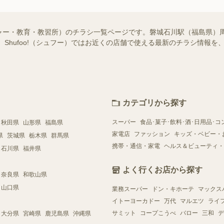
ャー・教育・教習所）のチラシ一覧ページです。磐城石川駅（福島県）
 Shufoo!（シュフー）ではお近くの店舗で使える最新のチラシ情報
カテゴリから探す
スーパー
食品･菓子･飲料･酒･日用品･コ
秋田県
山形県
福島県
家電店
ファッション
キッズ・ベビー・
県
茨城県
栃木県
群馬県
携帯・通信・家電
ヘルス＆ビューティ・
石川県
福井県
よく行くお店から探す
奈良県
和歌山県
山口県
業務スーパー
ドン・キホーテ
マックス
イトーヨーカドー
万代
マルエツ
ライ
サミット
コープこうべ
バロー
三和
デ
大分県
宮崎県
鹿児島県
沖縄県