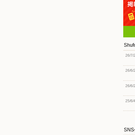
Shu
26/7/
26/6/
26/6/
25/6/
SN