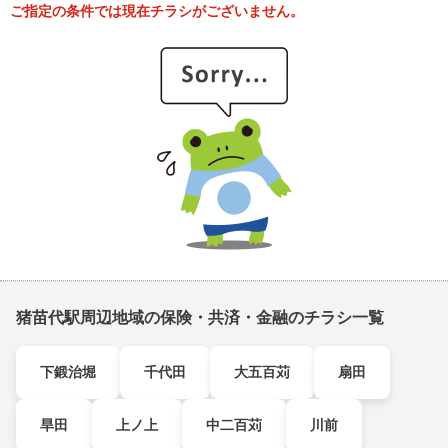
ご指定の条件では現在チラシがございません。
猪苗代駅周辺地域の保険・共済・金融のチラシ一覧
下鍛治堀
千代田
大五百苅
扇田
旱田
上ノ上
中二百苅
川前