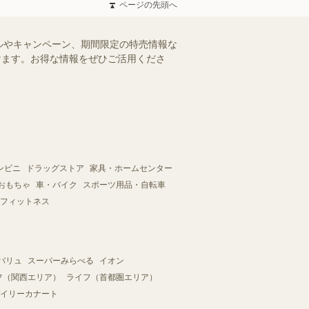
ページの先頭へ
ルやキャンペーン、期間限定の特売情報な
だけます。お得な情報をぜひご活用くださ
ンビニ
ドラッグストア
家具・ホームセンター
おもちゃ
車・バイク
スポーツ用品・自転車
フィットネス
バリュ
スーパーみらべる
イオン
フ（関西エリア）
ライフ（首都圏エリア）
イリーカナート