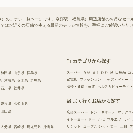
車）のチラシ一覧ページです。泉郷駅（福島県）周辺店舗のお得なセー
ュフー）ではお近くの店舗で使える最新のチラシ情報を、手軽にご確認いた
カテゴリから探す
スーパー
食品･菓子･飲料･酒･日用品･コ
秋田県
山形県
福島県
家電店
ファッション
キッズ・ベビー・
県
茨城県
栃木県
群馬県
携帯・通信・家電
ヘルス＆ビューティ・
石川県
福井県
よく行くお店から探す
奈良県
和歌山県
山口県
業務スーパー
ドン・キホーテ
マックス
イトーヨーカドー
万代
マルエツ
ライ
サミット
コープこうべ
バロー
三和
デ
大分県
宮崎県
鹿児島県
沖縄県