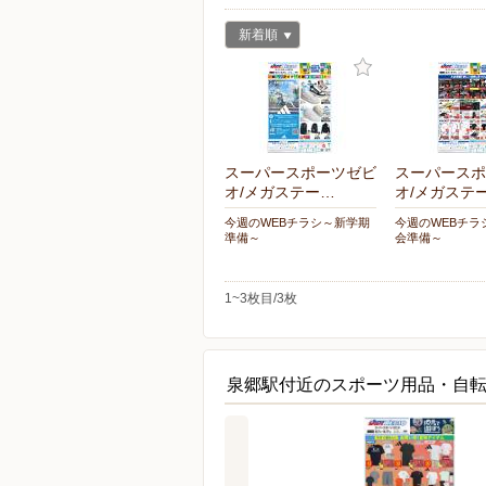
新着順
スーパースポーツゼビ
スーパースポ
オ/メガステー…
オ/メガステ
今週のWEBチラシ～新学期
今週のWEBチラ
準備～
会準備～
1~3枚目/3枚
泉郷駅付近のスポーツ用品・自