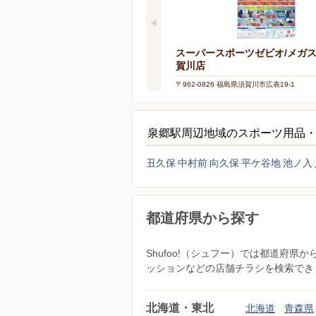
スーパースポーツゼビオ/メガ
賀川店
〒962-0826 福島県須賀川市広表19-1
泉郷駅周辺地域のスポーツ用品
丑久保
中村前
向久保
平ケ谷地
池ノ入
都道府県から探す
Shufoo!（シュフー）では都道府
ッションなどの店舗チラシを検索でき
北海道・東北
北海道
青森県