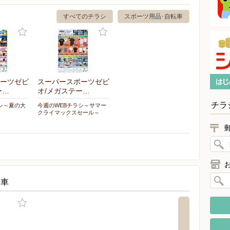
すべてのチラシ
スポーツ用品･自転車
ーツゼビ
スーパースポーツゼビ
ー…
オ/メガステー…
チラ
シ～夏の大
今週のWEBチラシ～サマー
クライマックスセール～
転車