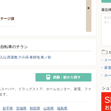
最近
最近
ステージ須
あり
・自転車のチラシ
入山
西屋敷
六斗蒔
東耕地
東ノ前
ス
家
ホ
シュ
県からスーパー、ドラッグストア、ホームセンター、家電、ファ
ます。
岩手県
宮城県
秋田県
山形県
福島県