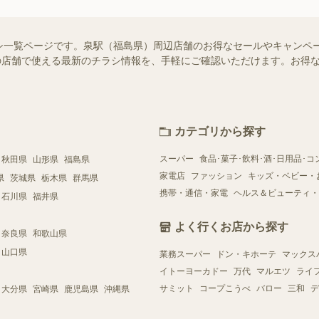
シ一覧ページです。泉駅（福島県）周辺店舗のお得なセールやキャンペ
お近くの店舗で使える最新のチラシ情報を、手軽にご確認いただけます。お
カテゴリから探す
スーパー
食品･菓子･飲料･酒･日用品･コ
秋田県
山形県
福島県
家電店
ファッション
キッズ・ベビー・
県
茨城県
栃木県
群馬県
携帯・通信・家電
ヘルス＆ビューティ・
石川県
福井県
よく行くお店から探す
奈良県
和歌山県
山口県
業務スーパー
ドン・キホーテ
マックス
イトーヨーカドー
万代
マルエツ
ライ
サミット
コープこうべ
バロー
三和
デ
大分県
宮崎県
鹿児島県
沖縄県