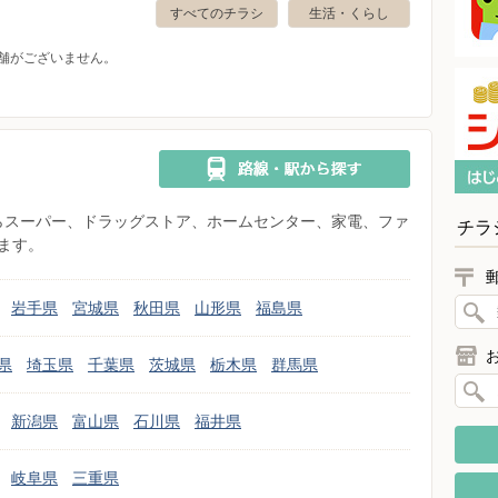
すべてのチラシ
生活・くらし
舗がございません。
県からスーパー、ドラッグストア、ホームセンター、家電、ファ
チラ
ます。
岩手県
宮城県
秋田県
山形県
福島県
県
埼玉県
千葉県
茨城県
栃木県
群馬県
新潟県
富山県
石川県
福井県
岐阜県
三重県