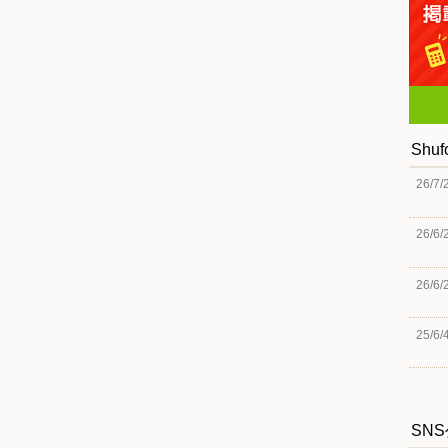
Shu
26/7/
26/6/
26/6/
25/6/
SN