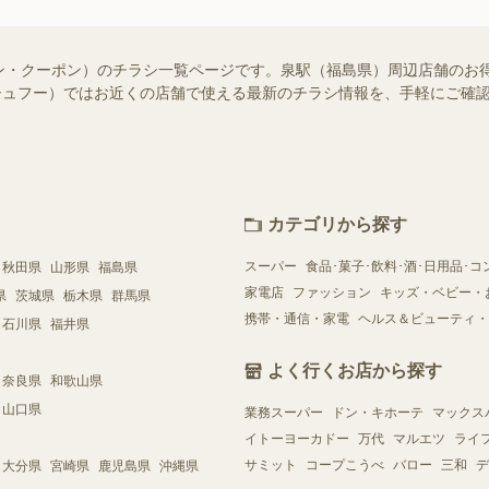
ン・クーポン）のチラシ一覧ページです。泉駅（福島県）周辺店舗のお
o!（シュフー）ではお近くの店舗で使える最新のチラシ情報を、手軽にご
カテゴリから探す
スーパー
食品･菓子･飲料･酒･日用品･コ
秋田県
山形県
福島県
家電店
ファッション
キッズ・ベビー・
県
茨城県
栃木県
群馬県
携帯・通信・家電
ヘルス＆ビューティ・
石川県
福井県
よく行くお店から探す
奈良県
和歌山県
山口県
業務スーパー
ドン・キホーテ
マックス
イトーヨーカドー
万代
マルエツ
ライ
サミット
コープこうべ
バロー
三和
デ
大分県
宮崎県
鹿児島県
沖縄県