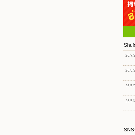
Shu
26/7/
26/6/
26/6/
25/6/
SN