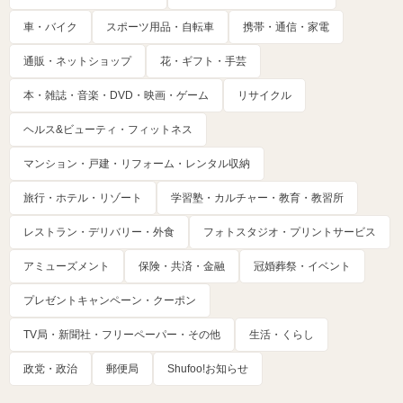
車・バイク
スポーツ用品・自転車
携帯・通信・家電
通販・ネットショップ
花・ギフト・手芸
本・雑誌・音楽・DVD・映画・ゲーム
リサイクル
ヘルス&ビューティ・フィットネス
マンション・戸建・リフォーム・レンタル収納
旅行・ホテル・リゾート
学習塾・カルチャー・教育・教習所
レストラン・デリバリー・外食
フォトスタジオ・プリントサービス
アミューズメント
保険・共済・金融
冠婚葬祭・イベント
プレゼントキャンペーン・クーポン
TV局・新聞社・フリーペーパー・その他
生活・くらし
政党・政治
郵便局
Shufoo!お知らせ