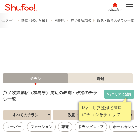
お気に入り
​（シュフー）
路線・駅から探す
福島県
芦ノ牧温泉駅
政党・政治のチラシ一覧
チラシ
店舗
芦ノ牧温泉駅（福島県）周辺の政党・政治のチラ
Myエリアに登録
シ一覧
Myエリア登録で簡単
にチラシをチェック
すべてのチラシ
政党・政治
新着順
スーパー
ファッション
家電
ドラッグストア
ホームセンタ