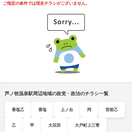
ご指定の条件では現在チラシがございません。
芦ノ牧温泉駅周辺地域の政党・政治のチラシ一覧
香塩乙
香塩
上ノ台
丙
宮前乙
乙
甲
大豆田
大戸町上三寄