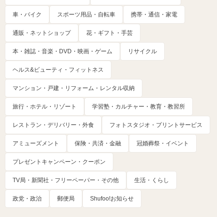
車・バイク
スポーツ用品・自転車
携帯・通信・家電
通販・ネットショップ
花・ギフト・手芸
本・雑誌・音楽・DVD・映画・ゲーム
リサイクル
ヘルス&ビューティ・フィットネス
マンション・戸建・リフォーム・レンタル収納
旅行・ホテル・リゾート
学習塾・カルチャー・教育・教習所
レストラン・デリバリー・外食
フォトスタジオ・プリントサービス
アミューズメント
保険・共済・金融
冠婚葬祭・イベント
プレゼントキャンペーン・クーポン
TV局・新聞社・フリーペーパー・その他
生活・くらし
政党・政治
郵便局
Shufoo!お知らせ