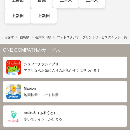
上横田
目黒
二本木
二本木
上新田
上新田
駅から探す
福島県
会津横田駅
フォトスタジオ・プリントサービスのチラシ一覧
ONE COMPATHのサービス
シュフーチラシアプリ
アプリならお気に入りのお店がすぐに見つかる！
Mapion
地図検索・ルート検索
aruku&（あるくと）
歩いてポイントが貯まる