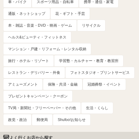
車・バイク
スポーツ用品・自転車
携帯・通信・家電
通販・ネットショップ
花・ギフト・手芸
本・雑誌・音楽・DVD・映画・ゲーム
リサイクル
ヘルス&ビューティ・フィットネス
マンション・戸建・リフォーム・レンタル収納
旅行・ホテル・リゾート
学習塾・カルチャー・教育・教習所
レストラン・デリバリー・外食
フォトスタジオ・プリントサービス
アミューズメント
保険・共済・金融
冠婚葬祭・イベント
プレゼントキャンペーン・クーポン
TV局・新聞社・フリーペーパー・その他
生活・くらし
政党・政治
郵便局
Shufoo!お知らせ
よく行くお店から探す