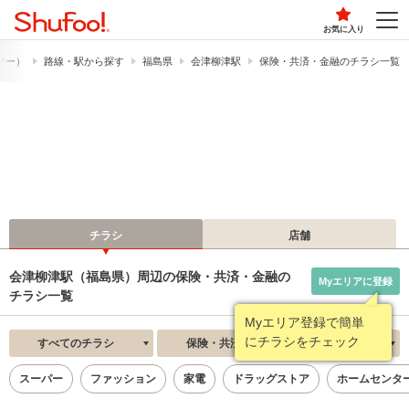
お気に入り
ュフー）
路線・駅から探す
福島県
会津柳津駅
保険・共済・金融のチラシ一覧
チラシ
店舗
会津柳津駅（福島県）周辺の保険・共済・金融の
Myエリアに登録
チラシ一覧
Myエリア登録で簡単
にチラシをチェック
すべてのチラシ
保険・共済・金融
新着順
スーパー
ファッション
家電
ドラッグストア
ホームセンタ