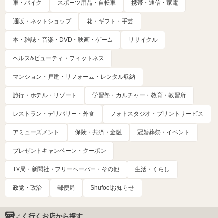
車・バイク
スポーツ用品・自転車
携帯・通信・家電
通販・ネットショップ
花・ギフト・手芸
本・雑誌・音楽・DVD・映画・ゲーム
リサイクル
ヘルス&ビューティ・フィットネス
マンション・戸建・リフォーム・レンタル収納
旅行・ホテル・リゾート
学習塾・カルチャー・教育・教習所
レストラン・デリバリー・外食
フォトスタジオ・プリントサービス
アミューズメント
保険・共済・金融
冠婚葬祭・イベント
プレゼントキャンペーン・クーポン
TV局・新聞社・フリーペーパー・その他
生活・くらし
政党・政治
郵便局
Shufoo!お知らせ
よく行くお店から探す