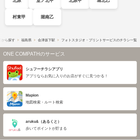
北原
堂ノ北甲
北原甲
堀北乙
村東甲
堀南乙
駅から探す
福島県
会津坂下駅
フォトスタジオ・プリントサービスのチラシ一覧
ONE COMPATHのサービス
シュフーチラシアプリ
アプリならお気に入りのお店がすぐに見つかる！
Mapion
地図検索・ルート検索
aruku&（あるくと）
歩いてポイントが貯まる