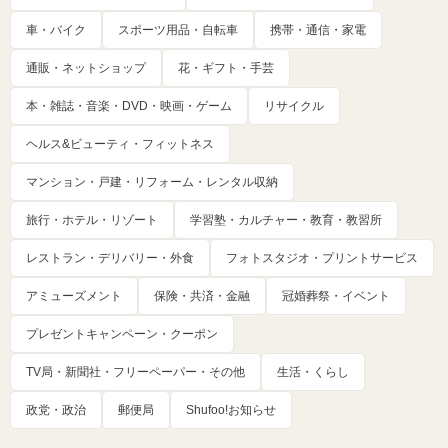
車・バイク
スポーツ用品・自転車
携帯・通信・家電
通販・ネットショップ
花・ギフト・手芸
本・雑誌・音楽・DVD・映画・ゲーム
リサイクル
ヘルス&ビューティ・フィットネス
マンション・戸建・リフォーム・レンタル収納
旅行・ホテル・リゾート
学習塾・カルチャー・教育・教習所
レストラン・デリバリー・外食
フォトスタジオ・プリントサービス
アミューズメント
保険・共済・金融
冠婚葬祭・イベント
プレゼントキャンペーン・クーポン
TV局・新聞社・フリーペーパー・その他
生活・くらし
政党・政治
郵便局
Shufoo!お知らせ