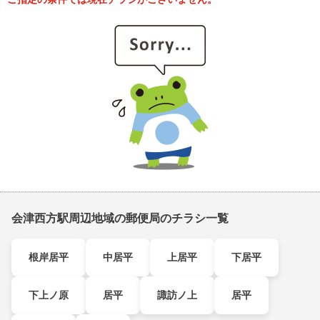
会津西方駅周辺地域の郵便局のチラシ一覧
根岸居平
中居平
上居平
下居平
下上ノ原
居平
諏訪ノ上
居平