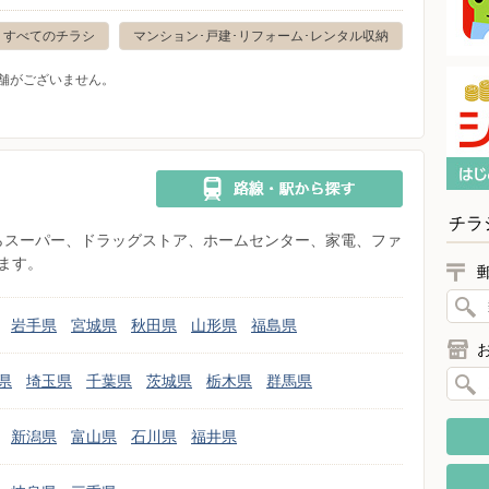
すべてのチラシ
マンション･戸建･リフォーム･レンタル収納
舗がございません。
チラ
県からスーパー、ドラッグストア、ホームセンター、家電、ファ
ます。
岩手県
宮城県
秋田県
山形県
福島県
県
埼玉県
千葉県
茨城県
栃木県
群馬県
新潟県
富山県
石川県
福井県