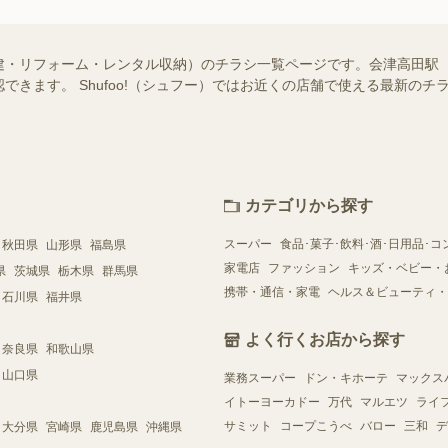
建・リフォーム・レンタル収納）のチラシ一覧ページです。会津高田駅
できます。 Shufoo!（シュフー）ではお近くの店舗で使える最新の
カテゴリから探す
スーパー
食品･菓子･飲料･酒･日用品･コ
秋田県
山形県
福島県
家電店
ファッション
キッズ・ベビー・
県
茨城県
栃木県
群馬県
携帯・通信・家電
ヘルス＆ビューティ・
石川県
福井県
よく行くお店から探す
奈良県
和歌山県
山口県
業務スーパー
ドン・キホーテ
マックス
イトーヨーカドー
万代
マルエツ
ライ
サミット
コープこうべ
バロー
三和
デ
大分県
宮崎県
鹿児島県
沖縄県