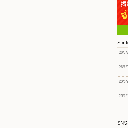
Shu
26/7/
26/6/
26/6/
25/6/
SN