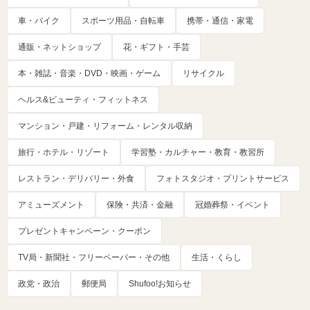
車・バイク
スポーツ用品・自転車
携帯・通信・家電
通販・ネットショップ
花・ギフト・手芸
本・雑誌・音楽・DVD・映画・ゲーム
リサイクル
ヘルス&ビューティ・フィットネス
マンション・戸建・リフォーム・レンタル収納
旅行・ホテル・リゾート
学習塾・カルチャー・教育・教習所
レストラン・デリバリー・外食
フォトスタジオ・プリントサービス
アミューズメント
保険・共済・金融
冠婚葬祭・イベント
プレゼントキャンペーン・クーポン
TV局・新聞社・フリーペーパー・その他
生活・くらし
政党・政治
郵便局
Shufoo!お知らせ