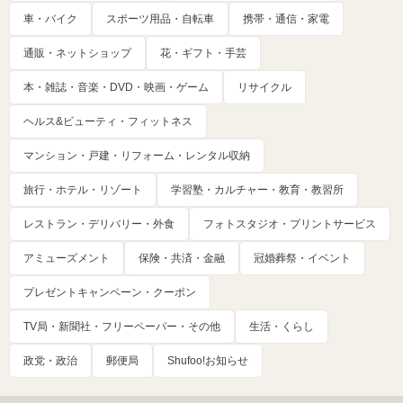
車・バイク
スポーツ用品・自転車
携帯・通信・家電
通販・ネットショップ
花・ギフト・手芸
本・雑誌・音楽・DVD・映画・ゲーム
リサイクル
ヘルス&ビューティ・フィットネス
マンション・戸建・リフォーム・レンタル収納
旅行・ホテル・リゾート
学習塾・カルチャー・教育・教習所
レストラン・デリバリー・外食
フォトスタジオ・プリントサービス
アミューズメント
保険・共済・金融
冠婚葬祭・イベント
プレゼントキャンペーン・クーポン
TV局・新聞社・フリーペーパー・その他
生活・くらし
政党・政治
郵便局
Shufoo!お知らせ