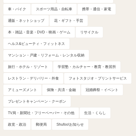
車・バイク
スポーツ用品・自転車
携帯・通信・家電
通販・ネットショップ
花・ギフト・手芸
本・雑誌・音楽・DVD・映画・ゲーム
リサイクル
ヘルス&ビューティ・フィットネス
マンション・戸建・リフォーム・レンタル収納
旅行・ホテル・リゾート
学習塾・カルチャー・教育・教習所
レストラン・デリバリー・外食
フォトスタジオ・プリントサービス
アミューズメント
保険・共済・金融
冠婚葬祭・イベント
プレゼントキャンペーン・クーポン
TV局・新聞社・フリーペーパー・その他
生活・くらし
政党・政治
郵便局
Shufoo!お知らせ