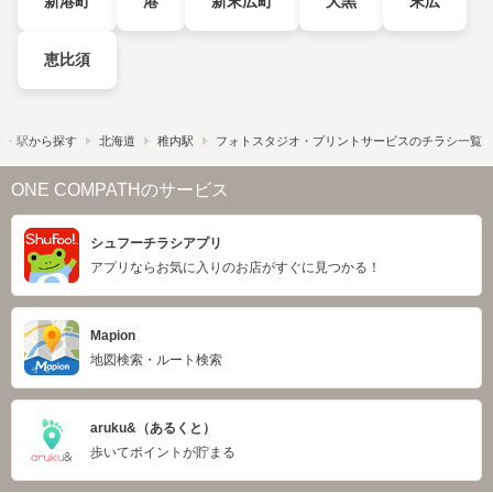
新港町
港
新末広町
大黒
末広
恵比須
線・駅から探す
北海道
稚内駅
フォトスタジオ・プリントサービスのチラシ一覧
ONE COMPATHのサービス
シュフーチラシアプリ
アプリならお気に入りのお店がすぐに見つかる！
Mapion
地図検索・ルート検索
aruku&（あるくと）
歩いてポイントが貯まる