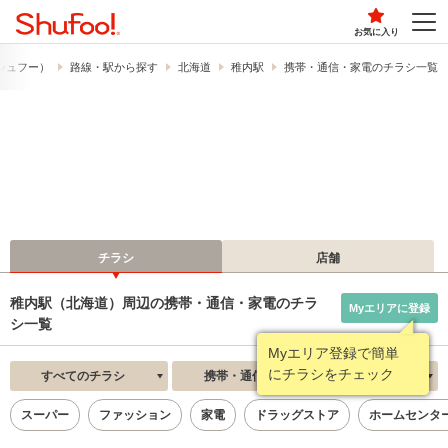
お気に入り
​（シュフー）
路線・駅から探す
北海道
稚内駅
携帯・通信・家電のチラシ一覧
チラシ
店舗
稚内駅（北海道）周辺の携帯・通信・家電のチラ
Myエリアに登録
シ一覧
Myエリア登録で簡単
にチラシをチェック
すべてのチラシ
携帯・通信・家電
新着順
スーパー
ファッション
家電
ドラッグストア
ホームセンタ